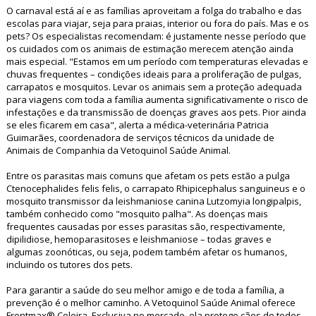
O carnaval está aí e as famílias aproveitam a folga do trabalho e das
escolas para viajar, seja para praias, interior ou fora do país. Mas e os
pets? Os especialistas recomendam: é justamente nesse período que
os cuidados com os animais de estimação merecem atenção ainda
mais especial. "Estamos em um período com temperaturas elevadas e
chuvas frequentes – condições ideais para a proliferação de pulgas,
carrapatos e mosquitos. Levar os animais sem a proteção adequada
para viagens com toda a família aumenta significativamente o risco de
infestações e da transmissão de doenças graves aos pets. Pior ainda
se eles ficarem em casa", alerta a médica-veterinária Patricia
Guimarães, coordenadora de serviços técnicos da unidade de
Animais de Companhia da Vetoquinol Saúde Animal.
Entre os parasitas mais comuns que afetam os pets estão a pulga
Ctenocephalides felis felis, o carrapato Rhipicephalus sanguineus e o
mosquito transmissor da leishmaniose canina Lutzomyia longipalpis,
também conhecido como "mosquito palha". As doenças mais
frequentes causadas por esses parasitas são, respectivamente,
dipilidiose, hemoparasitoses e leishmaniose – todas graves e
algumas zoonóticas, ou seja, podem também afetar os humanos,
incluindo os tutores dos pets.
Para garantir a saúde do seu melhor amigo e de toda a família, a
prevenção é o melhor caminho. A Vetoquinol Saúde Animal oferece
Frontmax® Coleira. Exclusiva no mercado, ela protege cães de todos