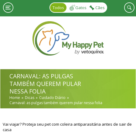
Skip to main content
Todos
Gatos
Cães
CARNAVAL: AS PULGAS
TAMBÉM QUEREM PULAR
NESSA FOLIA
Home
Dicas
Cuidado Diário
Carnaval: as pulgas também querem pular nessa folia
Vai viajar? Proteja seu pet com coleira antiparasitária antes de sair de
casa