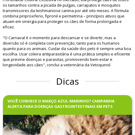
os tamanhos contra a picada de pulgas, carrapatos e mosquitos
transmissores da leishmaniose canina por até oito meses. A fórmula
combina piriproxifeno, fipronil e permetrina – princípios ativos que
atuam em sinergia para proteger os cães de forma prolongada e
eficaz.
"O Carnaval é o momento para descansar e se divertir, mas a
diversão só é completa com prevenção, tanto para os humanos
quanto para os animais. Cuidar da saúde dos pets é sempre uma boa
escolha. Usar coleira antiparasitária é uma prática simples e eficiente
que previne doenças e parasitas, promovendo bem-estar e
longevidade aos cães", conclui a veterinária da Vetoquinol.
Dicas
VOCÊ CONHECE O MARÇO AZUL-MARINHO? CAMPANHA
ALERTA PARA DOENÇAS GASTROINTESTINAIS EM PETS