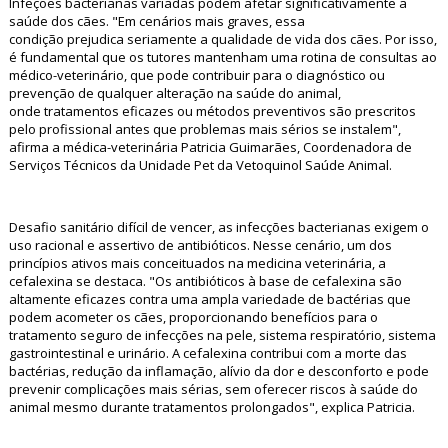
Infeções bacterianas variadas podem afetar significativamente a
saúde dos cães. "Em cenários mais graves, essa
condição prejudica seriamente a qualidade de vida dos cães. Por isso,
é fundamental que os tutores mantenham uma rotina de consultas ao
médico-veterinário, que pode contribuir para o diagnóstico ou
prevenção de qualquer alteração na saúde do animal,
onde tratamentos eficazes ou métodos preventivos são prescritos
pelo profissional antes que problemas mais sérios se instalem",
afirma a médica-veterinária Patricia Guimarães, Coordenadora de
Serviços Técnicos da Unidade Pet da Vetoquinol Saúde Animal.
Desafio sanitário difícil de vencer, as infecções bacterianas exigem o
uso racional e assertivo de antibióticos. Nesse cenário, um dos
princípios ativos mais conceituados na medicina veterinária, a
cefalexina se destaca. "Os antibióticos à base de cefalexina são
altamente eficazes contra uma ampla variedade de bactérias que
podem acometer os cães, proporcionando benefícios para o
tratamento seguro de infecções na pele, sistema respiratório, sistema
gastrointestinal e urinário. A cefalexina contribui com a morte das
bactérias, redução da inflamação, alívio da dor e desconforto e pode
prevenir complicações mais sérias, sem oferecer riscos à saúde do
animal mesmo durante tratamentos prolongados", explica Patricia.