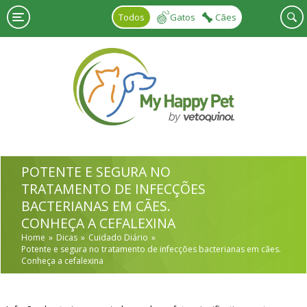
Skip to main content
Todos
Gatos
Cães
POTENTE E SEGURA NO
TRATAMENTO DE INFECÇÕES
BACTERIANAS EM CÃES.
CONHEÇA A CEFALEXINA
Home
Dicas
Cuidado Diário
Potente e segura no tratamento de infecções bacterianas em cães.
Conheça a cefalexina