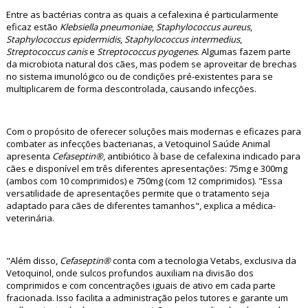
Entre as bactérias contra as quais a cefalexina é particularmente
eficaz estão
Klebsiella pneumoniae
,
Staphylococcus aureus
,
Staphylococcus epidermidis
,
Staphylococcus intermedius
,
Streptococcus canis
e
Streptococcus pyogenes
. Algumas fazem parte
da microbiota natural dos cães, mas podem se aproveitar de brechas
no sistema imunológico ou de condições pré-existentes para se
multiplicarem de forma descontrolada, causando infecções.
Com o propósito de oferecer soluções mais modernas e eficazes para
combater as infecções bacterianas, a Vetoquinol Saúde Animal
apresenta
Cefaseptin®
, antibiótico à base de cefalexina indicado para
cães e disponível em três diferentes apresentações: 75mg e 300mg
(ambos com 10 comprimidos) e 750mg (com 12 comprimidos). "Essa
versatilidade de apresentações permite que o tratamento seja
adaptado para cães de diferentes tamanhos", explica a médica-
veterinária.
"Além disso,
Cefaseptin®
conta com a tecnologia Vetabs, exclusiva da
Vetoquinol, onde sulcos profundos auxiliam na divisão dos
comprimidos e com concentrações iguais de ativo em cada parte
fracionada. Isso facilita a administração pelos tutores e garante um