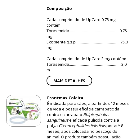
Composição
Cada comprimido de UpCard 0,75 mg
contém:
Torasemida......................................................0,75
mg
Excipiente q.s.p ...............................................75,0
mg
Cada comprimido de UpCard 3 mg contém:
Torasemida........................................................3,0
m
MAIS DETALHES
Frontmax Coleira
É indicada para cães, a partir dos 12 meses
de vida e possui eficácia carrapaticida
contra o carrapato
Rhipicephalus
sanguineus
e eficácia pulicida contra a
pulga
Ctenocephalides felis felis
por até 8
meses, após colocada no pescoço do
animal. O produto também possui ação