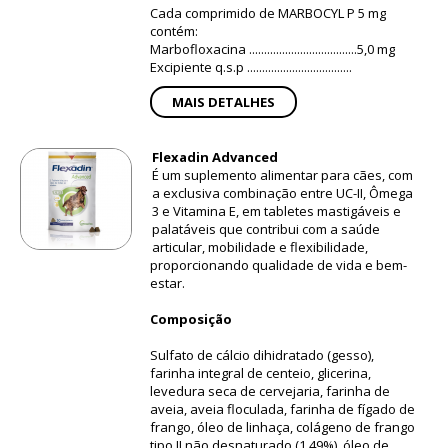
Cada comprimido de MARBOCYL P 5 mg
contém:
Marbofloxacina ....................................5,0 mg
Excipiente q.s.p ...................................
MAIS DETALHES
Flexadin Advanced
É um suplemento alimentar para cães, com
a exclusiva combinação entre UC-II, Ômega
3 e Vitamina E, em tabletes mastigáveis e
palatáveis que contribui com a saúde
articular, mobilidade e flexibilidade,
proporcionando qualidade de vida e bem-
estar.
Composição
Sulfato de cálcio dihidratado (gesso),
farinha integral de centeio, glicerina,
levedura seca de cervejaria, farinha de
aveia, aveia floculada, farinha de fígado de
frango, óleo de linhaça, colágeno de frango
tipo II não desnaturado (1,49%), óleo de