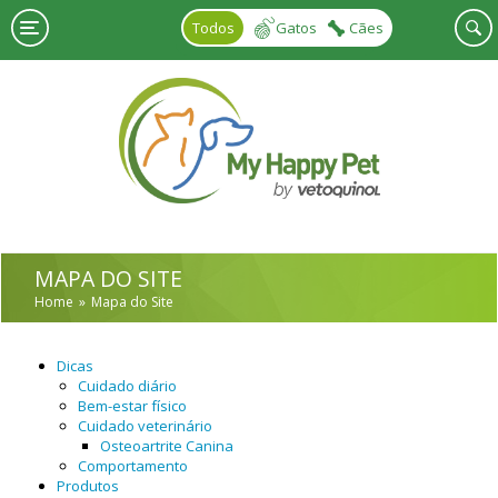
Skip to main content
Todos
Gatos
Cães
MAPA DO SITE
Home
Mapa do Site
Dicas
Cuidado diário
Bem-estar físico
Cuidado veterinário
Osteoartrite Canina
Comportamento
Produtos