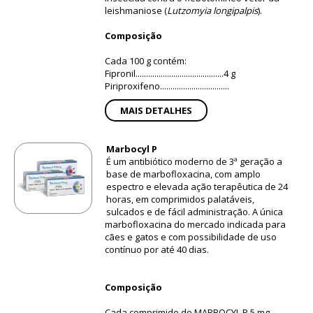
leishmaniose (
Lutzomyia longipalpis
).
Composição
Cada 100 g contém:
Fipronil..........................................4 g
Piriproxifeno.................................
MAIS DETALHES
Marbocyl P
É um antibiótico moderno de 3ª geração a
base de marbofloxacina, com amplo
espectro e elevada ação terapêutica de 24
horas, em comprimidos palatáveis,
sulcados e de fácil administração. A única
marbofloxacina do mercado indicada para
cães e gatos e com possibilidade de uso
contínuo por até 40 dias.
Composição
Cada comprimido de MARBOCYL P 5 mg