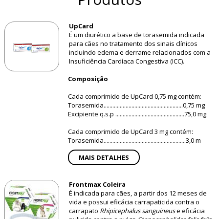
UpCard
É um diurético a base de torasemida indicada
para cães no tratamento dos sinais clínicos
incluindo edema e derrame relacionados com a
Insuficiência Cardíaca Congestiva (ICC).
Composição
Cada comprimido de UpCard 0,75 mg contém:
Torasemida......................................................0,75 mg
Excipiente q.s.p ...............................................75,0 mg
Cada comprimido de UpCard 3 mg contém:
Torasemida........................................................3,0 m
MAIS DETALHES
Frontmax Coleira
É indicada para cães, a partir dos 12 meses de
vida e possui eficácia carrapaticida contra o
carrapato
Rhipicephalus sanguineus
e eficácia