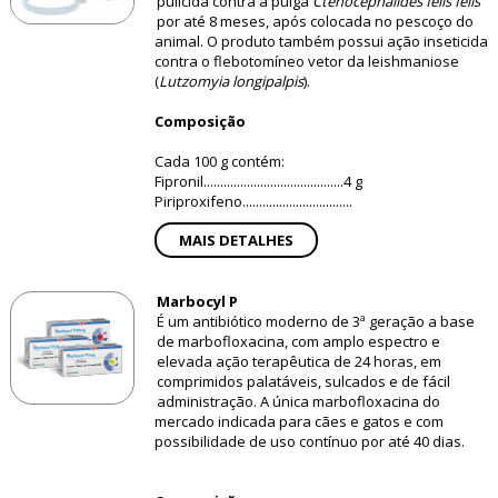
pulicida contra a pulga
Ctenocephalides felis felis
por até 8 meses, após colocada no pescoço do
animal. O produto também possui ação inseticida
contra o flebotomíneo vetor da leishmaniose
(
Lutzomyia longipalpis
).
Composição
Cada 100 g contém:
Fipronil..........................................4 g
Piriproxifeno.................................
MAIS DETALHES
Marbocyl P
É um antibiótico moderno de 3ª geração a base
de marbofloxacina, com amplo espectro e
elevada ação terapêutica de 24 horas, em
comprimidos palatáveis, sulcados e de fácil
administração. A única marbofloxacina do
mercado indicada para cães e gatos e com
possibilidade de uso contínuo por até 40 dias.