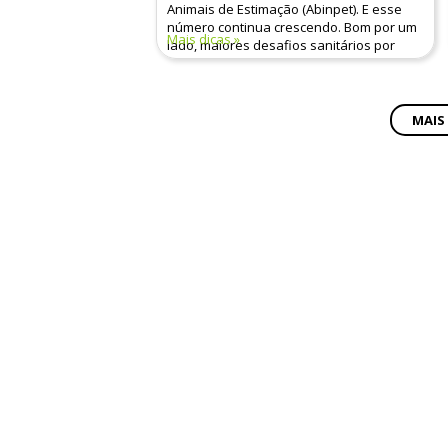
Animais de Estimação (Abinpet). E esse
número continua crescendo. Bom por um
Mais dicas
lado, maiores desafios sanitários por
outro.
MAIS