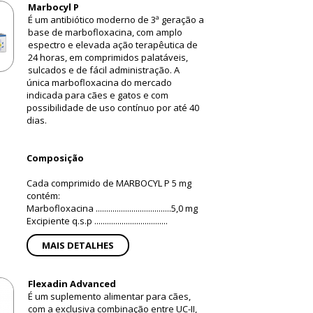
Marbocyl P
É um antibiótico moderno de 3ª geração a
base de marbofloxacina, com amplo
espectro e elevada ação terapêutica de
24 horas, em comprimidos palatáveis,
sulcados e de fácil administração. A
única marbofloxacina do mercado
indicada para cães e gatos e com
possibilidade de uso contínuo por até 40
dias.
Composição
Cada comprimido de MARBOCYL P 5 mg
contém:
Marbofloxacina ....................................5,0 mg
Excipiente q.s.p ...................................
MAIS DETALHES
Flexadin Advanced
É um suplemento alimentar para cães,
com a exclusiva combinação entre UC-II,