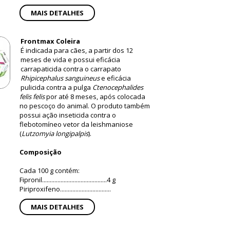
MAIS DETALHES
Frontmax Coleira
É indicada para cães, a partir dos 12
meses de vida e possui eficácia
carrapaticida contra o carrapato
Rhipicephalus sanguineus
e eficácia
pulicida contra a pulga
Ctenocephalides
felis felis
por até 8 meses, após colocada
no pescoço do animal. O produto também
possui ação inseticida contra o
flebotomíneo vetor da leishmaniose
(
Lutzomyia longipalpis
).
Composição
Cada 100 g contém:
Fipronil..........................................4 g
Piriproxifeno.................................
MAIS DETALHES