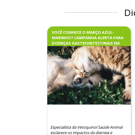
Di
VOCÊ CONHECE O MARÇO AZUL-
MARINHO? CAMPANHA ALERTA PARA
DOENÇAS GASTROINTESTINAIS EM
PETS
Especialista da Vetoquinol Saúde Animal
esclarece os impactos da diarreia e