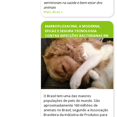
verminoses na saúde e bem-estar dos
animais
Mais dicas
O sistema gastrointestinal é
MARBOFLOXACINA, A MODERNA,
extremamente importante para a saúde
EFICAZ E SEGURA TECNOLOGIA
dos pets. Ele garante que os animais
CONTRA INFECÇÕES BACTERIANAS EM
recebam através da digestão e absorção
CÃES E GATOS
dos alimentos, todos os nutrientes
necessários para se manterem vivos,
ativos e saudáveis. Além disso, ele tem
um papel vital na eliminação de resíduos,
produção de hormônios, manutenção da
flora intestinal, regulação do sistema
imunológico e absorção de água e
eletrólitos.
O Brasil tem uma das maiores
populações de pets do mundo. São
aproximadamente 160 milhões de
animais no Brasil, segundo a Associação
Brasileira da Indústria de Produtos para